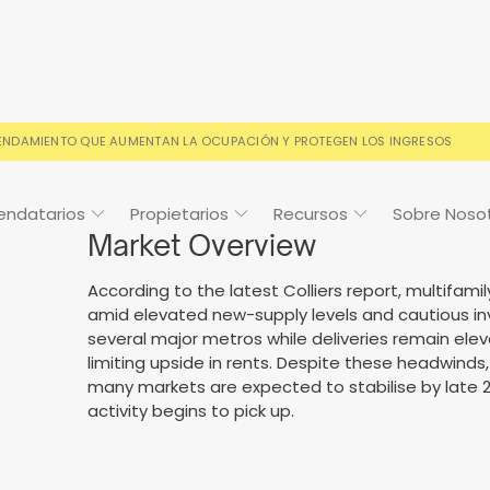
RENDAMIENTO QUE AUMENTAN LA OCUPACIÓN Y PROTEGEN LOS INGRESOS
endatarios
Propietarios
Recursos
Sobre Noso
Market Overview
According to the latest Colliers report, multifam
amid elevated new-supply levels and cautious i
several major metros while deliveries remain el
Cosign
Casos de estudio
Preguntas frecuentes
Preguntas frecuentes
Calendario de
limiting upside in rents. Despite these headwind
eventos
many markets are expected to stabilise by late
s condiciones de alquiler
o y con la confianza de los
Sus preguntas, respondida
Todo lo que necesitas sab
activity begins to pick up.
ios