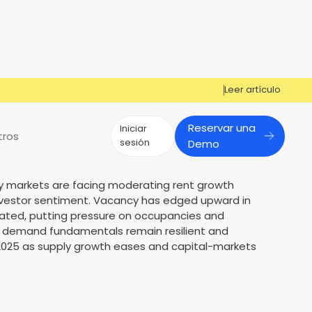
Leer artículo
Reservar una
Iniciar
tros
sesión
Demo
ily markets are facing moderating rent growth
¿Tiene preguntas?
¿Tiene preguntas?
nvestor sentiment. Vacancy has edged upward in
evated, putting pressure on occupancies and
¡Cosign puede ayudarle a obtener la
Cosign puede ayudarte a aprobar
Reportes de mercado
Múltiples Influencers
s, demand fundamentals remain resilient and
aprobación!
más solicitantes
 2025 as supply growth eases and capital-markets
s
er
Contáctenos
Contáctenos