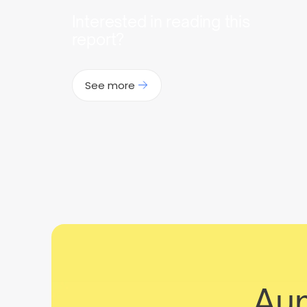
Interested in reading this
report?
See more
Aum