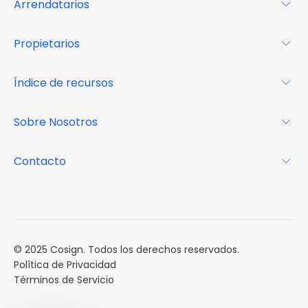
Arrendatarios
Para los arrendatarios
Propietarios
Glosario
Para los propietarios
Índice de recursos
FAQs
Por qué Cosign
Revista
Sobre Nosotros
Centro de recursos
Podcast
FAQs
Acerca de
Contacto
Casos de estudio
Misión
Calendario de eventos
Reservar una Demo
Carreras
Reportes de mercado
Múltiples Influencers
© 2025 Cosign. Todos los derechos reservados.
Política de Privacidad
Términos de Servicio