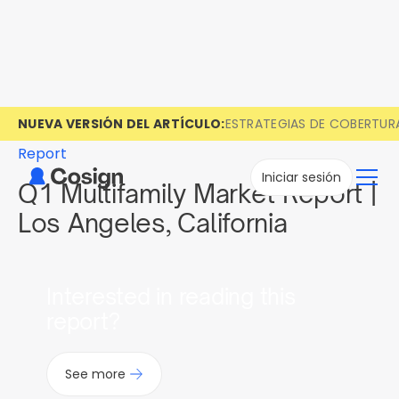
NUEVA VERSIÓN DEL ARTÍCULO:
ESTRATEGIAS DE COBERTUR
Report
Iniciar sesión
Q1 Multifamily Market Report |
Los Angeles, California
Interested in reading this
report?
See more