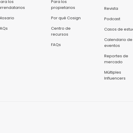
Para los
Para los
arrendatarios
propietarios
Revista
Glosario
Por qué Cosign
Podcast
FAQs
Centro de
Casos de estu
recursos
Calendario de
FAQs
eventos
Reportes de
mercado
Múltiples
Influencers