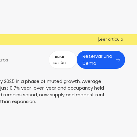
Leer artículo
Reservar una
Iniciar
tros
sesión
Demo
July 2025 in a phase of muted growth. Average
¿Tiene preguntas?
¿Tiene preguntas?
 just 0.7% year-over-year and occupancy held
d remains sound, new supply and modest rent
¡Cosign puede ayudarle a obtener la
Cosign puede ayudarte a aprobar
Reportes de mercado
Múltiples Influencers
r than expansion.
aprobación!
más solicitantes
s
er
Contáctenos
Contáctenos