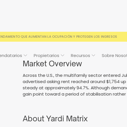
RENDAMIENTO QUE AUMENTAN LA OCUPACIÓN Y PROTEGEN LOS INGRESOS
endatarios
Propietarios
Recursos
Sobre Noso
Market Overview
Across the U.S., the multifamily sector entered 
advertised asking rent reached around $1,754 up
steady at approximately 94.7%. Although deman
Cosign
Casos de estudio
Preguntas frecuentes
Preguntas frecuentes
Calendario de
gain point toward a period of stabilisation rathe
eventos
s condiciones de alquiler
o y con la confianza de los
Sus preguntas, respondida
Todo lo que necesitas sab
ios
About Yardi Matrix