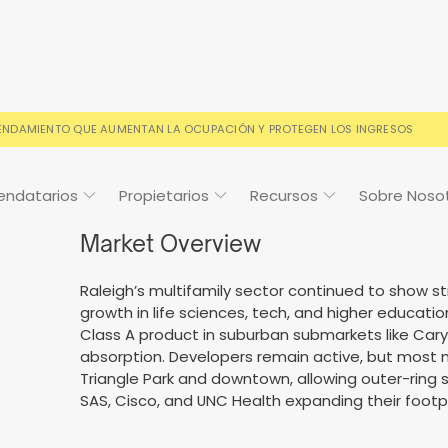
RENDAMIENTO QUE AUMENTAN LA OCUPACIÓN Y PROTEGEN LOS INGRESOS
endatarios
Propietarios
Recursos
Sobre Noso
Market Overview
Raleigh’s multifamily sector continued to show s
growth in life sciences, tech, and higher educat
Cosign
Casos de estudio
Preguntas frecuentes
Preguntas frecuentes
Calendario de
Class A product in suburban submarkets like Cary 
eventos
s condiciones de alquiler
o y con la confianza de los
Sus preguntas, respondida
Todo lo que necesitas sab
absorption. Developers remain active, but most
ios
Triangle Park and downtown, allowing outer-ring s
SAS, Cisco, and UNC Health expanding their foot