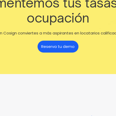
entemos tus tasa
ocupación
n Cosign conviertes a más aspirantes en locatarios califica
Reserva tu demo