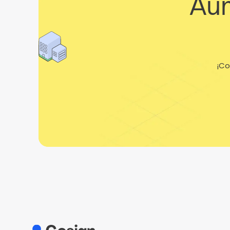
Aum
¡Co