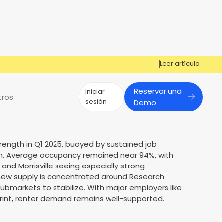
Leer artículo
Reservar una
Iniciar
tros
sesión
Demo
¿Tiene preguntas?
¿Tiene preguntas?
trength in Q1 2025, buoyed by sustained job
¡Cosign puede ayudarle a obtener la
Cosign puede ayudarte a aprobar
ion. Average occupancy remained near 94%, with
Reportes de mercado
Múltiples Influencers
aprobación!
más solicitantes
and Morrisville seeing especially strong
s
er
 new supply is concentrated around Research
Contáctenos
Contáctenos
ubmarkets to stabilize. With major employers like
print, renter demand remains well-supported.