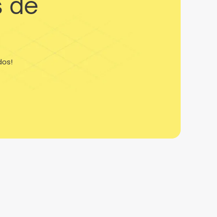
s de
dos!