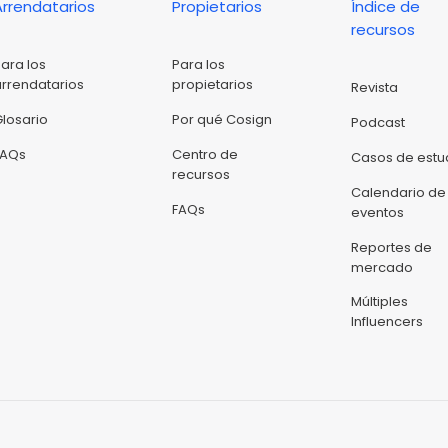
Arrendatarios
Propietarios
Índice de
recursos
Para los
Para los
arrendatarios
propietarios
Revista
Glosario
Por qué Cosign
Podcast
FAQs
Centro de
Casos de estu
recursos
Calendario de
FAQs
eventos
Reportes de
mercado
Múltiples
Influencers