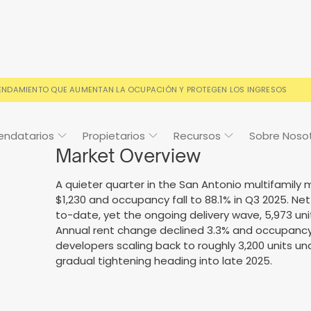
RENDAMIENTO QUE AUMENTAN LA OCUPACIÓN Y PROTEGEN LOS INGRESOS
endatarios
Propietarios
Recursos
Sobre Noso
Market Overview
A quieter quarter in the San Antonio multifamily
$1,230 and occupancy fall to 88.1% in Q3 2025. N
to-date, yet the ongoing delivery wave, 5,973 un
Cosign
Casos de estudio
Preguntas frecuentes
Preguntas frecuentes
Calendario de
Annual rent change declined 3.3% and occupancy f
eventos
developers scaling back to roughly 3,200 units un
s condiciones de alquiler
o y con la confianza de los
Sus preguntas, respondida
Todo lo que necesitas sab
gradual tightening heading into late 2025.
ios