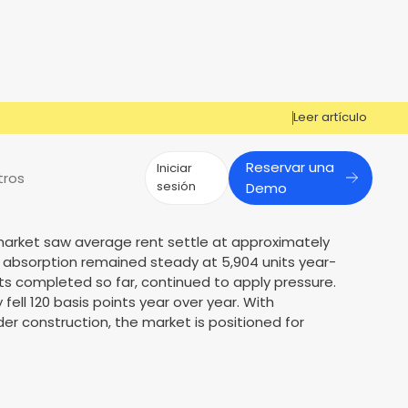
Leer artículo
Reservar una
Iniciar
tros
sesión
Demo
 market saw average rent settle at approximately
¿Tiene preguntas?
¿Tiene preguntas?
et absorption remained steady at 5,904 units year-
its completed so far, continued to apply pressure.
¡Cosign puede ayudarle a obtener la
Cosign puede ayudarte a aprobar
Reportes de mercado
Múltiples Influencers
ell 120 basis points year over year. With
aprobación!
más solicitantes
der construction, the market is positioned for
s
er
Contáctenos
Contáctenos