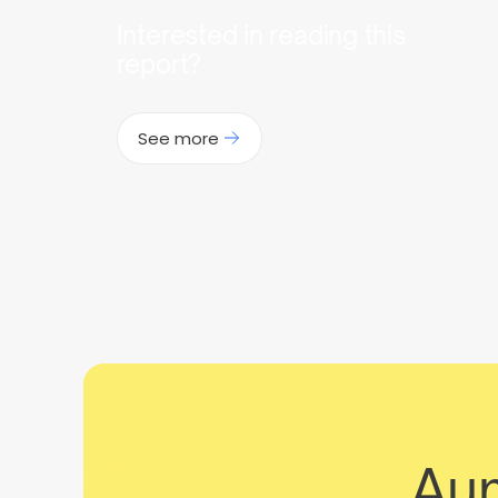
Interested in reading this
report?
See more
Aum