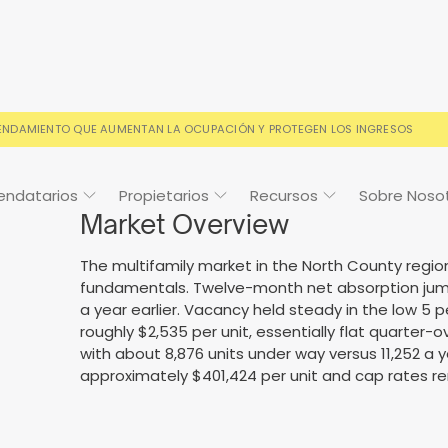
RENDAMIENTO QUE AUMENTAN LA OCUPACIÓN Y PROTEGEN LOS INGRESOS
endatarios
Propietarios
Recursos
Sobre Noso
Market Overview
The multifamily market in the North County regio
fundamentals. Twelve-month net absorption jumpe
a year earlier. Vacancy held steady in the low 5
Cosign
Casos de estudio
Preguntas frecuentes
Preguntas frecuentes
Calendario de
roughly $2,535 per unit, essentially flat quarter-
eventos
with about 8,876 units under way versus 11,252 a y
s condiciones de alquiler
o y con la confianza de los
Sus preguntas, respondida
Todo lo que necesitas sab
approximately $401,424 per unit and cap rates r
ios