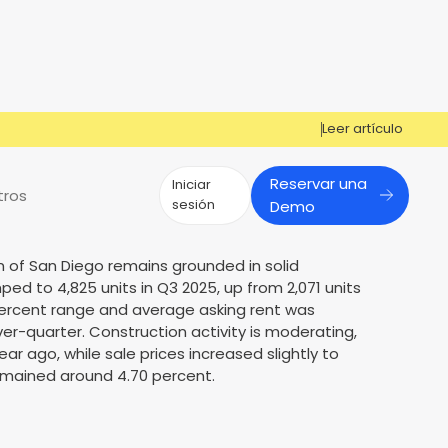
Leer artículo
Reservar una
Iniciar
tros
sesión
Demo
n of San Diego remains grounded in solid
¿Tiene preguntas?
¿Tiene preguntas?
d to 4,825 units in Q3 2025, up from 2,071 units
 percent range and average asking rent was
¡Cosign puede ayudarle a obtener la
Cosign puede ayudarte a aprobar
Reportes de mercado
Múltiples Influencers
over-quarter. Construction activity is moderating,
aprobación!
más solicitantes
ear ago, while sale prices increased slightly to
s
er
Contáctenos
Contáctenos
emained around 4.70 percent.