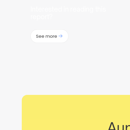
Interested in reading this
report?
See more
Aum