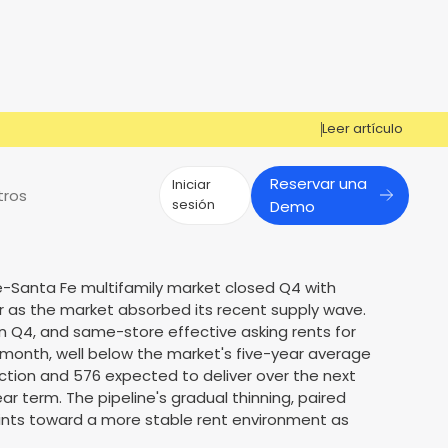
Leer artículo
Reservar una
Iniciar
tros
sesión
Demo
¿Tiene preguntas?
¿Tiene preguntas?
ue-Santa Fe multifamily market closed Q4 with
r as the market absorbed its recent supply wave.
¡Cosign puede ayudarle a obtener la
Cosign puede ayudarte a aprobar
Reportes de mercado
Múltiples Influencers
in Q4, and same-store effective asking rents for
aprobación!
más solicitantes
r month, well below the market's five-year average
s
er
Contáctenos
Contáctenos
uction and 576 expected to deliver over the next
ear term. The pipeline's gradual thinning, paired
points toward a more stable rent environment as