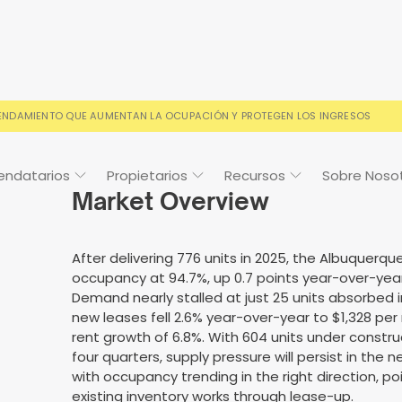
RENDAMIENTO QUE AUMENTAN LA OCUPACIÓN Y PROTEGEN LOS INGRESOS
endatarios
Propietarios
Recursos
Sobre Noso
Market Overview
After delivering 776 units in 2025, the Albuquerq
occupancy at 94.7%, up 0.7 points year-over-yea
Cosign
Casos de estudio
Preguntas frecuentes
Preguntas frecuentes
Calendario de
Demand nearly stalled at just 25 units absorbed 
eventos
new leases fell 2.6% year-over-year to $1,328 pe
s condiciones de alquiler
o y con la confianza de los
Sus preguntas, respondida
Todo lo que necesitas sab
rent growth of 6.8%. With 604 units under constr
ios
four quarters, supply pressure will persist in the n
with occupancy trending in the right direction, 
existing inventory works through lease-up.