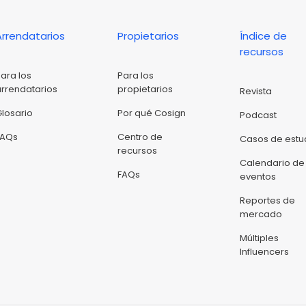
Arrendatarios
Propietarios
Índice de
recursos
Para los
Para los
arrendatarios
propietarios
Revista
Glosario
Por qué Cosign
Podcast
FAQs
Centro de
Casos de estu
recursos
Calendario de
FAQs
eventos
Reportes de
mercado
Múltiples
Influencers