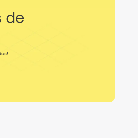
s de
dos!