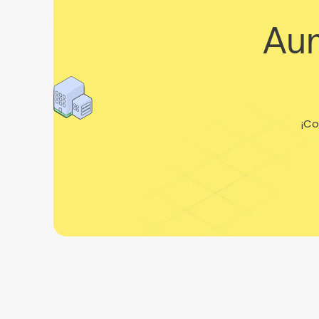
Aum
¡Co