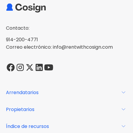
Contacto:
914-200-4771
Correo electrónico: info@rentwithcosign.com
Arrendatarios
Para los arrendatarios
Propietarios
Glosario
Para los propietarios
Índice de recursos
FAQs
Por qué Cosign