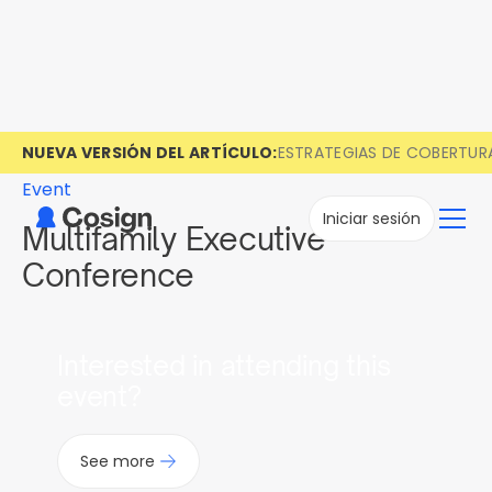
NUEVA VERSIÓN DEL ARTÍCULO:
ESTRATEGIAS DE COBERTUR
Event
Iniciar sesión
Multifamily Executive
Conference
Interested in attending this
event?
See more