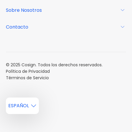
Revista
Sobre Nosotros
Centro de recursos
Podcast
FAQs
Acerca de
Contacto
Casos de estudio
Misión
Calendario de eventos
Reservar una Demo
Carreras
Reportes de mercado
Múltiples Influencers
© 2025 Cosign. Todos los derechos reservados.
Política de Privacidad
Términos de Servicio
ESPAÑOL