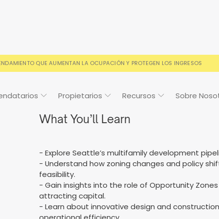
RENDAMIENTO QUE AUMENTAN LA OCUPACIÓN Y PROTEGEN LOS INGRESOS
endatarios
Propietarios
Recursos
Sobre Noso
What You’ll Learn
- Explore Seattle’s multifamily development pipel
Cosign
Casos de estudio
Preguntas frecuentes
Preguntas frecuentes
Calendario de
- Understand how zoning changes and policy shift
eventos
s condiciones de alquiler
o y con la confianza de los
Sus preguntas, respondida
Todo lo que necesitas sab
feasibility.
ios
- Gain insights into the role of Opportunity Zone
attracting capital.
- Learn about innovative design and construction
operational efficiency.