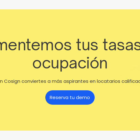
entemos tus tasa
ocupación
n Cosign conviertes a más aspirantes en locatarios califica
Reserva tu demo