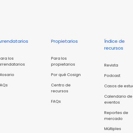
Arrendatarios
Propietarios
Índice de
recursos
Para los
Para los
arrendatarios
propietarios
Revista
Glosario
Por qué Cosign
Podcast
FAQs
Centro de
Casos de estu
recursos
Calendario de
FAQs
eventos
Reportes de
mercado
Múltiples