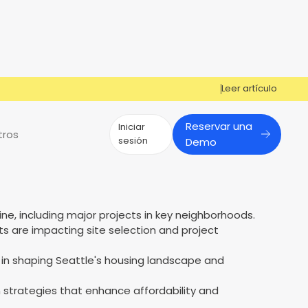
Leer artículo
Reservar una
Iniciar
tros
sesión
Demo
¿Tiene preguntas?
¿Tiene preguntas?
¡Cosign puede ayudarle a obtener la
Cosign puede ayudarte a aprobar
ine, including major projects in key neighborhoods.
Reportes de mercado
Múltiples Influencers
aprobación!
más solicitantes
s are impacting site selection and project
s
er
Contáctenos
Contáctenos
s in shaping Seattle's housing landscape and
 strategies that enhance affordability and