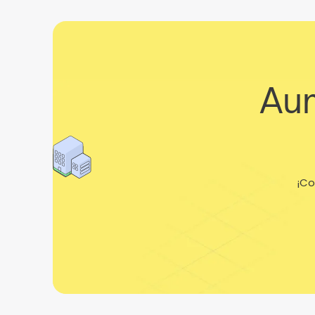
Aum
¡Co