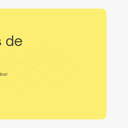
s de
dos!